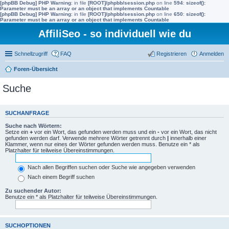
[phpBB Debug] PHP Warning
: in file
[ROOT]/phpbb/session.php
on line
594
:
sizeof():
Parameter must be an array or an object that implements Countable
[phpBB Debug] PHP Warning
: in file
[ROOT]/phpbb/session.php
on line
650
:
sizeof():
Parameter must be an array or an object that implements Countable
AffiliSeo - so individuell wie du
Schnellzugriff
FAQ
Registrieren
Anmelden
Foren-Übersicht
Suche
SUCHANFRAGE
Suche nach Wörtern:
Setze ein
+
vor ein Wort, das gefunden werden muss und ein
-
vor ein Wort, das nicht
gefunden werden darf. Verwende mehrere Wörter getrennt durch
|
innerhalb einer
Klammer, wenn nur eines der Wörter gefunden werden muss. Benutze ein * als
Platzhalter für teilweise Übereinstimmungen.
Nach allen Begriffen suchen oder Suche wie angegeben verwenden
Nach einem Begriff suchen
Zu suchender Autor:
Benutze ein * als Platzhalter für teilweise Übereinstimmungen.
SUCHOPTIONEN