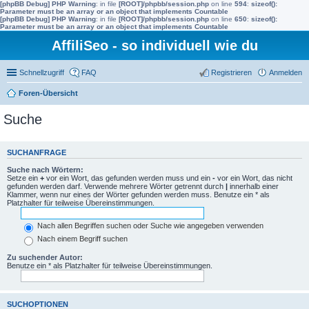
[phpBB Debug] PHP Warning
: in file
[ROOT]/phpbb/session.php
on line
594
:
sizeof():
Parameter must be an array or an object that implements Countable
[phpBB Debug] PHP Warning
: in file
[ROOT]/phpbb/session.php
on line
650
:
sizeof():
Parameter must be an array or an object that implements Countable
AffiliSeo - so individuell wie du
Schnellzugriff
FAQ
Registrieren
Anmelden
Foren-Übersicht
Suche
SUCHANFRAGE
Suche nach Wörtern:
Setze ein
+
vor ein Wort, das gefunden werden muss und ein
-
vor ein Wort, das nicht
gefunden werden darf. Verwende mehrere Wörter getrennt durch
|
innerhalb einer
Klammer, wenn nur eines der Wörter gefunden werden muss. Benutze ein * als
Platzhalter für teilweise Übereinstimmungen.
Nach allen Begriffen suchen oder Suche wie angegeben verwenden
Nach einem Begriff suchen
Zu suchender Autor:
Benutze ein * als Platzhalter für teilweise Übereinstimmungen.
SUCHOPTIONEN