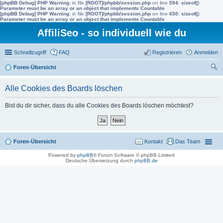
[phpBB Debug] PHP Warning
: in file
[ROOT]/phpbb/session.php
on line
594
:
sizeof():
Parameter must be an array or an object that implements Countable
[phpBB Debug] PHP Warning
: in file
[ROOT]/phpbb/session.php
on line
650
:
sizeof():
Parameter must be an array or an object that implements Countable
AffiliSeo - so individuell wie du
Schnellzugriff
FAQ
Registrieren
Anmelden
Foren-Übersicht
uc
Alle Cookies des Boards löschen
he
Bist du dir sicher, dass du alle Cookies des Boards löschen möchtest?
Foren-Übersicht
Kontakt
Das Team
Powered by
phpBB
® Forum Software © phpBB Limited
Deutsche Übersetzung durch
phpBB.de