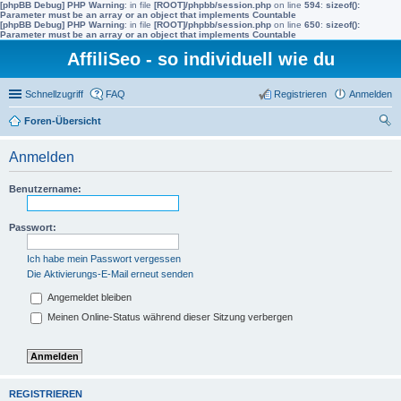
[phpBB Debug] PHP Warning
: in file
[ROOT]/phpbb/session.php
on line
594
:
sizeof():
Parameter must be an array or an object that implements Countable
[phpBB Debug] PHP Warning
: in file
[ROOT]/phpbb/session.php
on line
650
:
sizeof():
Parameter must be an array or an object that implements Countable
AffiliSeo - so individuell wie du
Schnellzugriff
FAQ
Registrieren
Anmelden
Foren-Übersicht
uc
Anmelden
he
Benutzername:
Passwort:
Ich habe mein Passwort vergessen
Die Aktivierungs-E-Mail erneut senden
Angemeldet bleiben
Meinen Online-Status während dieser Sitzung verbergen
REGISTRIEREN