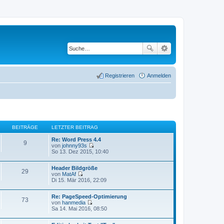
Registrieren
Anmelden
BEITRÄGE
LETZTER BEITRAG
Re: Word Press 4.4
9
von
johnny93s
N
So 13. Dez 2015, 10:40
e
u
Header Bildgröße
e
29
von
MatAf
s
N
Di 15. Mär 2016, 22:09
t
e
e
u
r
Re: PageSpeed-Optimierung
e
B
73
von
hanmedia
s
e
N
Sa 14. Mai 2016, 08:50
t
i
e
e
t
u
r
r