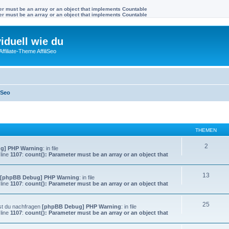
ter must be an array or an object that implements Countable
ter must be an array or an object that implements Countable
viduell wie du
filiate-Theme AffiliSeo
iSeo
THEMEN
2
g] PHP Warning
: in file
line
1107
:
count(): Parameter must be an array or an object that
13
[phpBB Debug] PHP Warning
: in file
line
1107
:
count(): Parameter must be an array or an object that
25
nst du nachfragen
[phpBB Debug] PHP Warning
: in file
line
1107
:
count(): Parameter must be an array or an object that