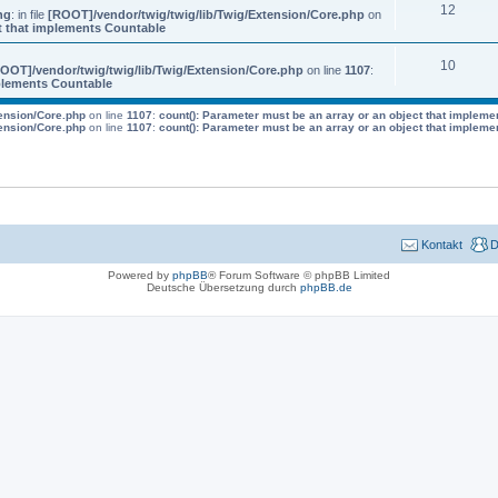
12
ng
: in file
[ROOT]/vendor/twig/twig/lib/Twig/Extension/Core.php
on
ct that implements Countable
10
OOT]/vendor/twig/twig/lib/Twig/Extension/Core.php
on line
1107
:
mplements Countable
tension/Core.php
on line
1107
:
count(): Parameter must be an array or an object that impleme
tension/Core.php
on line
1107
:
count(): Parameter must be an array or an object that impleme
Kontakt
D
Powered by
phpBB
® Forum Software © phpBB Limited
Deutsche Übersetzung durch
phpBB.de