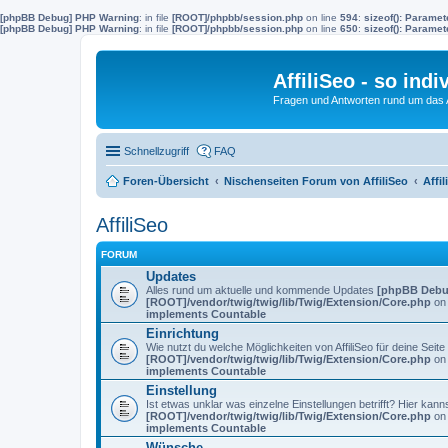
[phpBB Debug] PHP Warning
: in file
[ROOT]/phpbb/session.php
on line
594
:
sizeof(): Parame
[phpBB Debug] PHP Warning
: in file
[ROOT]/phpbb/session.php
on line
650
:
sizeof(): Parame
AffiliSeo - so indi
Fragen und Antworten rund um das Af
Schnellzugriff
FAQ
Foren-Übersicht
Nischenseiten Forum von AffiliSeo
Affil
AffiliSeo
FORUM
Updates
Alles rund um aktuelle und kommende Updates
[phpBB Debu
[ROOT]/vendor/twig/twig/lib/Twig/Extension/Core.php
on 
implements Countable
Einrichtung
Wie nutzt du welche Möglichkeiten von AffiliSeo für deine Seite
[ROOT]/vendor/twig/twig/lib/Twig/Extension/Core.php
on 
implements Countable
Einstellung
Ist etwas unklar was einzelne Einstellungen betrifft? Hier kan
[ROOT]/vendor/twig/twig/lib/Twig/Extension/Core.php
on 
implements Countable
Wünsche