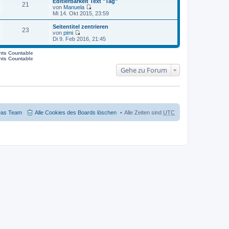
Editierbarkeit Text "Tag"
e
B
21
a
von
Manuela
s
e
g
N
Mi 14. Okt 2015, 23:59
t
i
e
e
t
u
r
Seitentitel zentrieren
r
23
e
B
von
pimi
a
s
N
e
Di 9. Feb 2016, 21:45
g
t
e
i
e
u
t
nts Countable
r
e
r
nts Countable
B
s
a
e
t
Gehe zu Forum
g
i
e
t
r
r
B
a
e
g
i
t
r
as Team
Alle Cookies des Boards löschen
Alle Zeiten sind
UTC
a
g